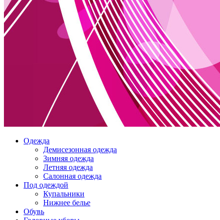
Одежда
Демисезонная одежда
Зимняя одежда
Летняя одежда
Салонная одежда
Под одеждой
Купальники
Нижнее белье
Обувь