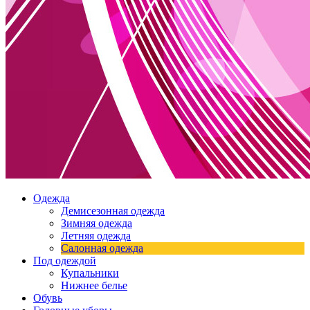
Одежда
Демисезонная одежда
Зимняя одежда
Летняя одежда
Салонная одежда
Под одеждой
Купальники
Нижнее белье
Обувь